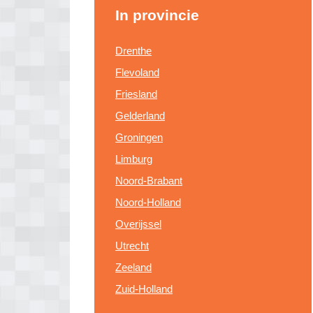
In provincie
Drenthe
Flevoland
Friesland
Gelderland
Groningen
Limburg
Noord-Brabant
Noord-Holland
Overijssel
Utrecht
Zeeland
Zuid-Holland