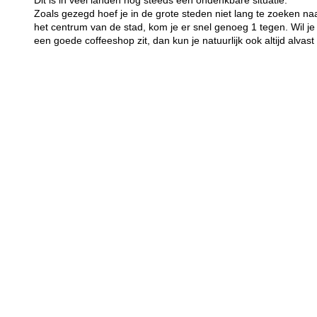
Dit is in veel landen nog steeds een ondenkbare situatie.
Zoals gezegd hoef je in de grote steden niet lang te zoeken naa
het centrum van de stad, kom je er snel genoeg 1 tegen. Wil je
een goede coffeeshop zit, dan kun je natuurlijk ook altijd alvast