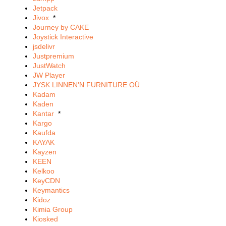
Jetpack
Jivox
*
Journey by CAKE
Joystick Interactive
jsdelivr
Justpremium
JustWatch
JW Player
JYSK LINNEN'N FURNITURE OÜ
Kadam
Kaden
Kantar
*
Kargo
Kaufda
KAYAK
Kayzen
KEEN
Kelkoo
KeyCDN
Keymantics
Kidoz
Kimia Group
Kiosked