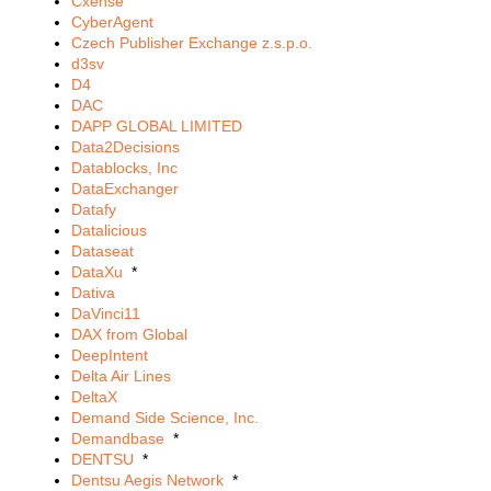
Cxense
CyberAgent
Czech Publisher Exchange z.s.p.o.
d3sv
D4
DAC
DAPP GLOBAL LIMITED
Data2Decisions
Datablocks, Inc
DataExchanger
Datafy
Datalicious
Dataseat
DataXu
*
Dativa
DaVinci11
DAX from Global
DeepIntent
Delta Air Lines
DeltaX
Demand Side Science, Inc.
Demandbase
*
DENTSU
*
Dentsu Aegis Network
*