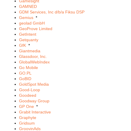
Gamesight
GAMNED
GDM Services, Inc d/b/a Fiksu DSP
Gemius
*
geolad GmbH
GeoProve Limited
GetIntent
Getquanty
GfK
*
Giantmedia
Glassdoor, Inc.
GlobalWebIndex
Go Mobile
GO.PL
GoBID
GoldSpot Media
Good-Loop
Goodeed
Goodway Group
GP One
*
Grabit Interactive
Graphyte
Gridsum
GroovinAds