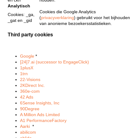
en ckn
houden.
Analytisch
Cookies die Google Analytics
Cookies: _ga,
(
privacyverklaring
) gebruikt voor het bijhouden
_gat en _gid
van anonieme bezoekersstatistieken.
Third party cookies
Google
*
[24]7.ai (successor to EngageClick)
1plusX
1trn
22-Visions
2KDirect Inc.
360e-com
42 Ads
6Sense Insights, Inc
90Degree
A Million Ads Limited
A1 PerformanceFactory
Aarki
*
abilicom