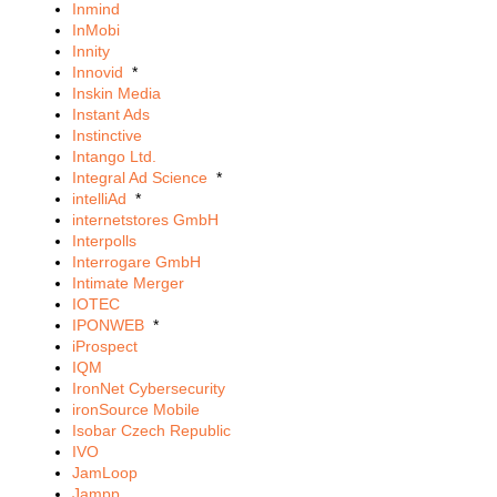
Inmind
InMobi
Innity
Innovid
*
Inskin Media
Instant Ads
Instinctive
Intango Ltd.
Integral Ad Science
*
intelliAd
*
internetstores GmbH
Interpolls
Interrogare GmbH
Intimate Merger
IOTEC
IPONWEB
*
iProspect
IQM
IronNet Cybersecurity
ironSource Mobile
Isobar Czech Republic
IVO
JamLoop
Jampp