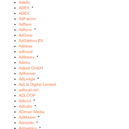
Adello
ADEX
*
ADEX
AdFalcon
Adflare
Adform
*
AdGear
AdGibbon BV
Adhese
adhood
Adikteev
*
Adimo
Adjust GmbH
AdKernel
AdLedge
*
AdLib Digital Limited
adlocal.net
ADLOOP
Adloox
*
Adludio
*
ADman Media
AdMaxim
*
Admedo
*
Admetrics
*