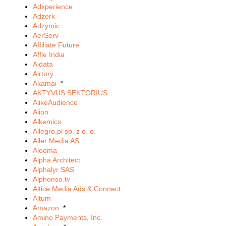
Adxperience
Adzerk
Adzymic
AerServ
Affiliate Future
Affle India
Aidata
Airtory
Akamai
*
AKTYVUS SEKTORIUS
AlikeAudience
Alion
Alkemics
Allegro.pl sp. z o. o.
Aller Media AS
Alooma
Alpha Architect
Alphalyr SAS
Alphonso.tv
Altice Media Ads & Connect
Altum
Amazon
*
Amino Payments, Inc.