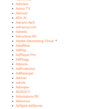
Admixer
Admo.TV
Admost
ADn.AI
Adnami ApS
adnanny.com
Adnetic
Adnuntius AS
Adobe Advertising Cloud
*
AdotMob
AdPlay
AdPlayer.Pro
AdPlugg
Adpone
AdPredictive
AdRetarget
Adriver
adrule
Adsniper
ADSOCY
Adsolutions BV
Adsonica
AdSpirit AdServer