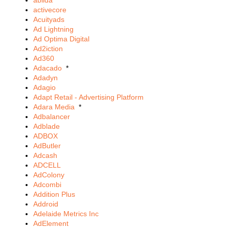
ablida
activecore
Acuityads
Ad Lightning
Ad Optima Digital
Ad2iction
Ad360
Adacado
*
Adadyn
Adagio
Adapt Retail - Advertising Platform
Adara Media
*
Adbalancer
Adblade
ADBOX
AdButler
Adcash
ADCELL
AdColony
Adcombi
Addition Plus
Addroid
Adelaide Metrics Inc
AdElement