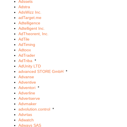
Adssets
Adstra
AdsWizz Inc.
adTarget.me
Adtelligence
Adtelligent Inc.
AdTheorent, Inc.
AdTile
AdTiming
Adtoox
AdTrader
AdTriba
*
AdUnity LTD
advanced STORE GmbH
*
Advanse
Adventive
Adventori
*
Adverline
Advertserve
Advmaker
advolution.control
*
Advrtas
Adwatch
Adways SAS