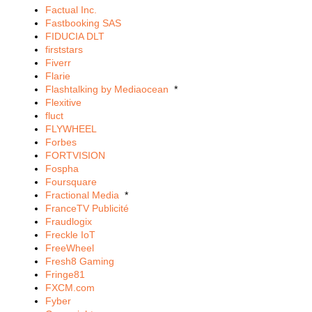
Factual Inc.
Fastbooking SAS
FIDUCIA DLT
firststars
Fiverr
Flarie
Flashtalking by Mediaocean
*
Flexitive
fluct
FLYWHEEL
Forbes
FORTVISION
Fospha
Foursquare
Fractional Media
*
FranceTV Publicité
Fraudlogix
Freckle IoT
FreeWheel
Fresh8 Gaming
Fringe81
FXCM.com
Fyber