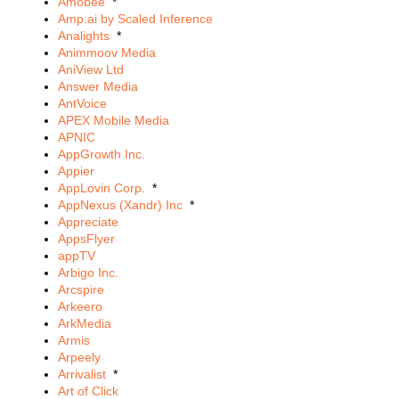
Amobee
*
Amp.ai by Scaled Inference
Analights
*
Animmoov Media
AniView Ltd
Answer Media
AntVoice
APEX Mobile Media
APNIC
AppGrowth Inc.
Appier
AppLovin Corp.
*
AppNexus (Xandr) Inc
*
Appreciate
AppsFlyer
appTV
Arbigo Inc.
Arcspire
Arkeero
ArkMedia
Armis
Arpeely
Arrivalist
*
Art of Click