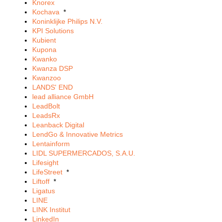
Knorex
Kochava
*
Koninklijke Philips N.V.
KPI Solutions
Kubient
Kupona
Kwanko
Kwanza DSP
Kwanzoo
LANDS' END
lead alliance GmbH
LeadBolt
LeadsRx
Leanback Digital
LendGo & Innovative Metrics
Lentainform
LIDL SUPERMERCADOS, S.A.U.
Lifesight
LifeStreet
*
Liftoff
*
Ligatus
LINE
LINK Institut
LinkedIn