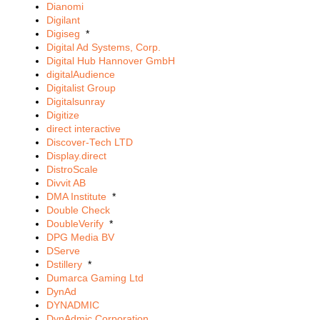
Dianomi
Digilant
Digiseg
*
Digital Ad Systems, Corp.
Digital Hub Hannover GmbH
digitalAudience
Digitalist Group
Digitalsunray
Digitize
direct interactive
Discover-Tech LTD
Display.direct
DistroScale
Divvit AB
DMA Institute
*
Double Check
DoubleVerify
*
DPG Media BV
DServe
Dstillery
*
Dumarca Gaming Ltd
DynAd
DYNADMIC
DynAdmic Corporation