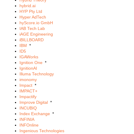
Hybrid Theory
hybrid.ai
HYP Pty Ltd
Hyper AdTech
hyScore.io GmbH
IAB Tech Lab
iAGE Engineering
iBILLBOARD
IBM
*
ID5
IGAWorks
Ignition One
*
IgnitionAI
Illuma Technology
imonomy
Impact
*
IMPACT+
Impactify
Improve Digital
*
INCUBIQ
Index Exchange
*
INFINIA
INFOnline
Ingenious Technologies