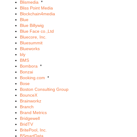
Blismedia
*
Bliss Point Media
Blockchain4media
Blue
Blue Billywig
Blue Face co.,Ltd
Bluecore, Inc.
Bluesummit
Blueworks
bly
BMS
Bombora
*
Bonzai
Booking.com
*
Bose
Boston Consulting Group
BounceX
Brainworkz
Branch
Brand Metrics
Bridgewell
BridTV
BritePool, Inc.
BSmartData