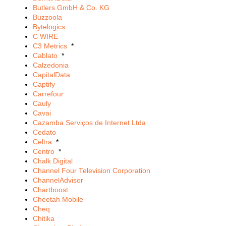
Butlers GmbH & Co. KG
Buzzoola
Bytelogics
C WIRE
C3 Metrics
*
Cablato
*
Calzedonia
CapitalData
Captify
Carrefour
Cauly
Cavai
Cazamba Serviços de Internet Ltda
Cedato
Celtra
*
Centro
*
Chalk Digital
Channel Four Television Corporation
ChannelAdvisor
Chartboost
Cheetah Mobile
Cheq
Chitika