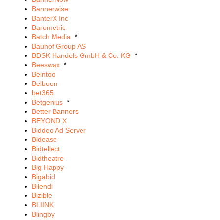
Bannerwise
BanterX Inc
Barometric
Batch Media
*
Bauhof Group AS
BDSK Handels GmbH & Co. KG
*
Beeswax
*
Beintoo
Belboon
bet365
Betgenius
*
Better Banners
BEYOND X
Biddeo Ad Server
Bidease
Bidtellect
Bidtheatre
Big Happy
Bigabid
Bilendi
Bizible
BLIINK
Blingby