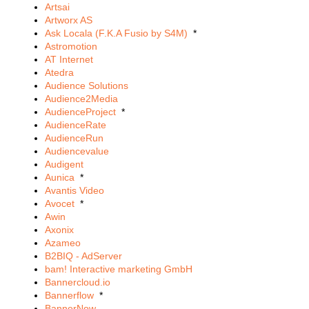
Artsai
Artworx AS
Ask Locala (F.K.A Fusio by S4M)
*
Astromotion
AT Internet
Atedra
Audience Solutions
Audience2Media
AudienceProject
*
AudienceRate
AudienceRun
Audiencevalue
Audigent
Aunica
*
Avantis Video
Avocet
*
Awin
Axonix
Azameo
B2BIQ - AdServer
bam! Interactive marketing GmbH
Bannercloud.io
Bannerflow
*
BannerNow