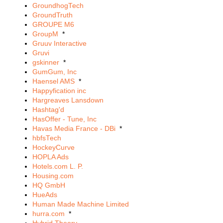
GroundhogTech
GroundTruth
GROUPE M6
GroupM
*
Gruuv Interactive
Gruvi
gskinner
*
GumGum, Inc
Haensel AMS
*
Happyfication inc
Hargreaves Lansdown
Hashtag'd
HasOffer - Tune, Inc
Havas Media France - DBi
*
hbfsTech
HockeyCurve
HOPLA Ads
Hotels.com L. P.
Housing.com
HQ GmbH
HueAds
Human Made Machine Limited
hurra.com
*