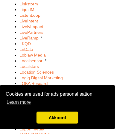
Linkstorm
LiquidM
ListenLoop
LiveIntent
LivelyImpact
LivePartners
LiveRamp
*
LKQD
LnData
Loblaw Media
Localsensor
*
Localstars
Location Sciences
Logiq Digital Marketing
LOKA Research
Loopa
Cookies are used for ads personalisation.
LoopMe
*
Lotame
*
Learn more
LotLinx®
Louder
Akkoord
Lucid
Lucidity
Lupon Media