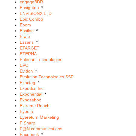
engageBDR
Ensighten
*
ENVISIONX LTD
Epic Combo
Epom
Epsilon
*
Erate
Essens
*
ETARGET
ETERNA
Eulerian Technologies
EVC
Evidon
*
Evolution Technologies SSP
Exactag
*
Expedia, Inc.
Exponential
*
Exposebox
Extreme Reach
Eyeota
Eyereturn Marketing
F Sharp
F@N communications
Facebook
*