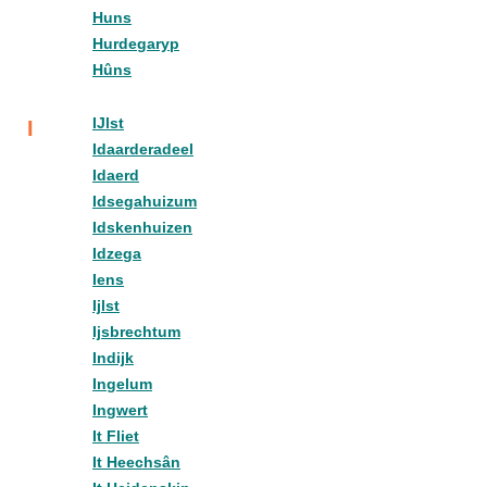
Huns
Hurdegaryp
Hûns
IJlst
I
Idaarderadeel
Idaerd
Idsegahuizum
Idskenhuizen
Idzega
Iens
Ijlst
Ijsbrechtum
Indijk
Ingelum
Ingwert
It Fliet
It Heechsân