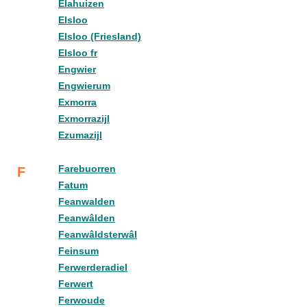
Elahuizen
Elsloo
Elsloo (Friesland)
Elsloo fr
Engwier
Engwierum
Exmorra
Exmorrazijl
Ezumazijl
Farebuorren
F
Fatum
Feanwalden
Feanwâlden
Feanwâldsterwâl
Feinsum
Ferwerderadiel
Ferwert
Ferwoude