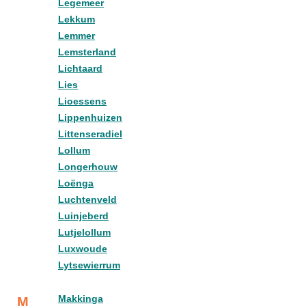
Legemeer
Lekkum
Lemmer
Lemsterland
Lichtaard
Lies
Lioessens
Lippenhuizen
Littenseradiel
Lollum
Longerhouw
Loënga
Luchtenveld
Luinjeberd
Lutjelollum
Luxwoude
Lytsewierrum
Makkinga
M