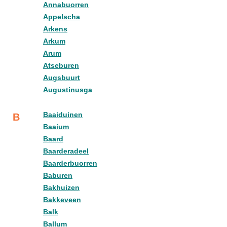
Annabuorren
Appelscha
Arkens
Arkum
Arum
Atseburen
Augsbuurt
Augustinusga
Baaiduinen
B
Baaium
Baard
Baarderadeel
Baarderbuorren
Baburen
Bakhuizen
Bakkeveen
Balk
Ballum