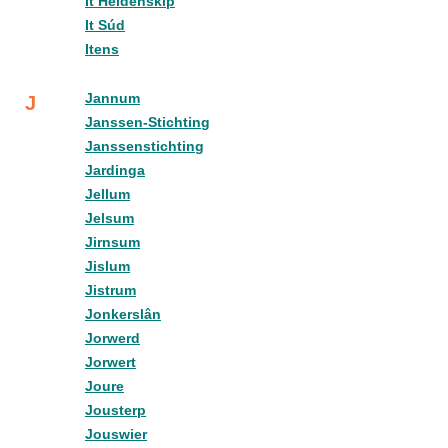
It Heidenskip
It Súd
Itens
Jannum
J
Janssen-Stichting
Janssenstichting
Jardinga
Jellum
Jelsum
Jirnsum
Jislum
Jistrum
Jonkerslân
Jorwerd
Jorwert
Joure
Jousterp
Jouswier