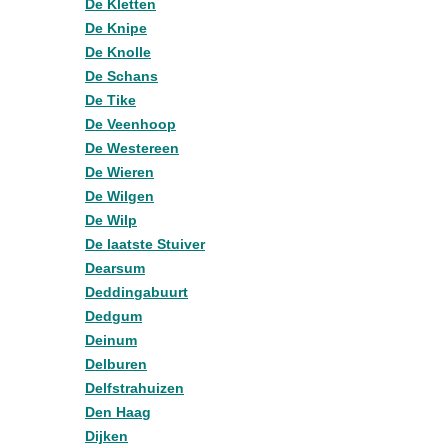
De Kletten
De Knipe
De Knolle
De Schans
De Tike
De Veenhoop
De Westereen
De Wieren
De Wilgen
De Wilp
De laatste Stuiver
Dearsum
Deddingabuurt
Dedgum
Deinum
Delburen
Delfstrahuizen
Den Haag
Dijken