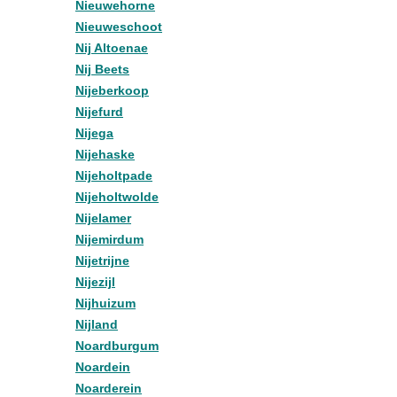
Nieuwehorne
Nieuweschoot
Nij Altoenae
Nij Beets
Nijeberkoop
Nijefurd
Nijega
Nijehaske
Nijeholtpade
Nijeholtwolde
Nijelamer
Nijemirdum
Nijetrijne
Nijezijl
Nijhuizum
Nijland
Noardburgum
Noardein
Noarderein