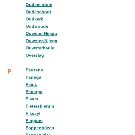
Oudemirdum
Oudeschoot
Oudkerk
Oudwoude
Ouwster Nijega
Ouwster-Nijega
Ouwsterhaule
Overslag
Paesens
P
Parrega
Peins
Peperga
Piaam
Pietersbierum
Pikesyl
Pingjum
Poppenhûzen