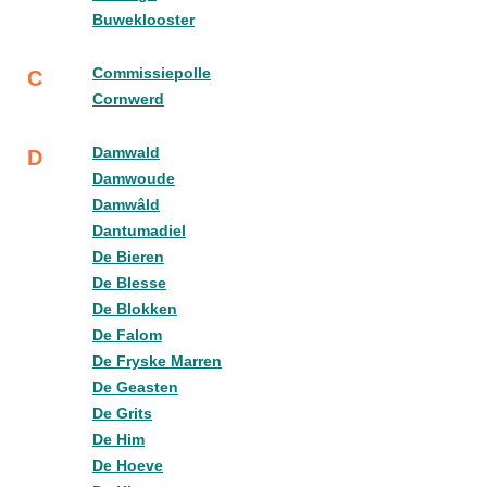
Buweklooster
Commissiepolle
C
Cornwerd
Damwald
D
Damwoude
Damwâld
Dantumadiel
De Bieren
De Blesse
De Blokken
De Falom
De Fryske Marren
De Geasten
De Grits
De Him
De Hoeve