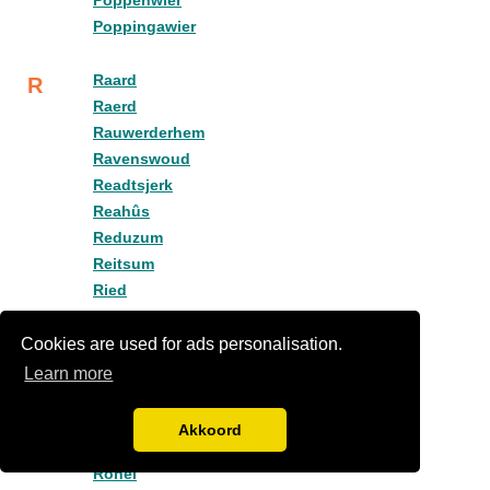
Poppenwier
Poppingawier
Raard
R
Raerd
Rauwerderhem
Ravenswoud
Readtsjerk
Reahûs
Reduzum
Reitsum
Ried
Rien
Rijs
Cookies are used for ads personalisation.
Rijsberkampen
Learn more
Rinsumageast
Rinsumageest
Akkoord
Ritsumasyl
Rohel