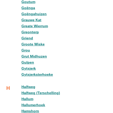
Goutum
Goënga
Goëngahuizen
Grauwe Kat
Greate Wierrum
Greonterp
Griend
Groote Wiske
Grou
Grut Midhuzen
Gulpen
Gytsjerk
Gytsjerksterhoeke
Halfweg
H
Halfweg (Terschelling)
Hallum
Hallumerhoek
Hamshorn