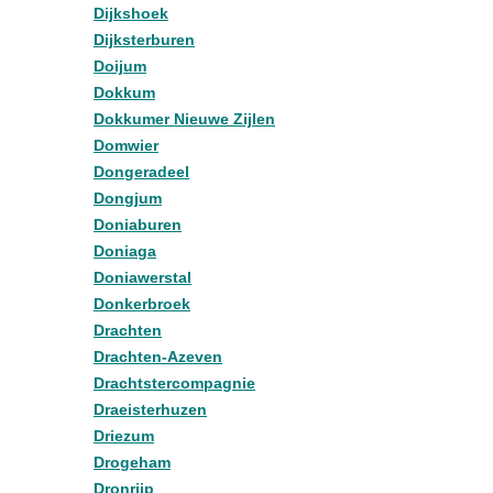
Dijkshoek
Dijksterburen
Doijum
Dokkum
Dokkumer Nieuwe Zijlen
Domwier
Dongeradeel
Dongjum
Doniaburen
Doniaga
Doniawerstal
Donkerbroek
Drachten
Drachten-Azeven
Drachtstercompagnie
Draeisterhuzen
Driezum
Drogeham
Dronrijp