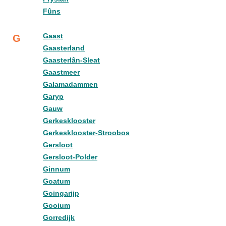
Fûns
Gaast
G
Gaasterland
Gaasterlân-Sleat
Gaastmeer
Galamadammen
Garyp
Gauw
Gerkesklooster
Gerkesklooster-Stroobos
Gersloot
Gersloot-Polder
Ginnum
Goatum
Goingarijp
Gooium
Gorredijk