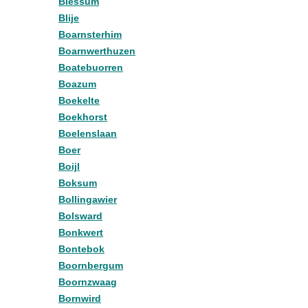
Blessum
Blije
Boarnsterhim
Boarnwerthuzen
Boatebuorren
Boazum
Boekelte
Boekhorst
Boelenslaan
Boer
Boijl
Boksum
Bollingawier
Bolsward
Bonkwert
Bontebok
Boornbergum
Boornzwaag
Bornwird