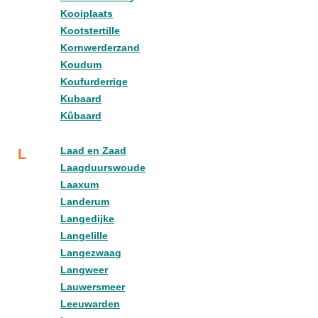
Kooiplaats
Kootstertille
Kornwerderzand
Koudum
Koufurderrige
Kubaard
Kûbaard
Laad en Zaad
L
Laagduurswoude
Laaxum
Landerum
Langedijke
Langelille
Langezwaag
Langweer
Lauwersmeer
Leeuwarden