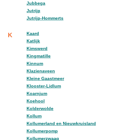
Jubbega
Jutrijp
Jutrijp-Hommerts
Kaard
K
Katlijk
Kimswerd
Kingmatille
Kinnum
Klazienaveen
Kleine Gaastmeer
Klooster-Lidlum
Koarnjum
Koehool
Kolderwolde
Kollum
Kollumerland en Nieuwkruisland
Kollumerpomp
Kollumerzwaag