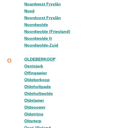
Noardwest Fryslân
Noed
Noordoost Fryslân
Noordwolde
Noordwolde (Friesland)
Noordwolde fr
Noordwolde-Zuid
OLDEBERKOOP
O
Oentsjerk
Offingawier
Oldeberkoop
Oldeholtpade
Oldeholtwolde
Oldelamer
Oldeouwer
Oldetrijne
Olterterp
Oost-Vlieland