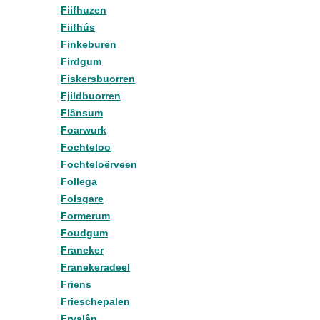
Fiifhuzen
Fiifhús
Finkeburen
Firdgum
Fiskersbuorren
Fjildbuorren
Flânsum
Foarwurk
Fochteloo
Fochteloërveen
Follega
Folsgare
Formerum
Foudgum
Franeker
Franekeradeel
Friens
Frieschepalen
Fryslân