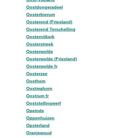
Oostdongeradeel
Oosterbierum
Oosterend (Friesland)
Oosterend Terschelling
Oosternijkerk
Oosterstreek
Oosterwolde
Oosterwolde (Friesland)
Oosterwolde fr
Oosterzee
Oosthem
Oostmahorn
Oostrum fr
Ooststellingwerf
Opeinde
Oppenhuizen
Opsterland
Oranjewoud