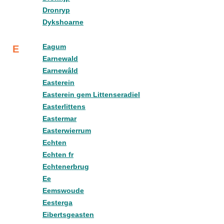
Dronryp
Dykshoarne
Eagum
E
Earnewald
Earnewâld
Easterein
Easterein gem Littenseradiel
Easterlittens
Eastermar
Easterwierrum
Echten
Echten fr
Echtenerbrug
Ee
Eemswoude
Eesterga
Eibertsgeasten