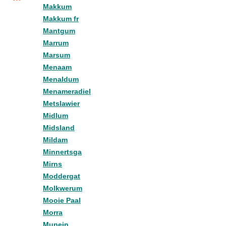
Makkum
Makkum fr
Mantgum
Marrum
Marsum
Menaam
Menaldum
Menameradiel
Metslawier
Midlum
Midsland
Mildam
Minnertsga
Mirns
Moddergat
Molkwerum
Mooie Paal
Morra
Munein