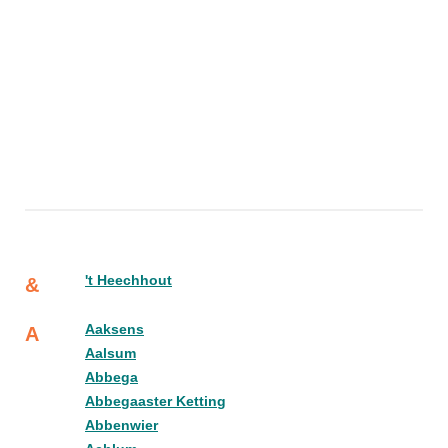
't Heechhout
&
Aaksens
A
Aalsum
Abbega
Abbegaaster Ketting
Abbenwier