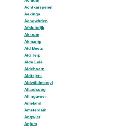
Achlum
Achtkarspelen
Aekinga
Aengwirden
Afsluitdijk
Akkrum
Akmarijp
Ald Beets
Ald Terp
Alde Leie
Aldeboarn
Aldtsjerk
Aldwâldmersyl
Allardsoog
Allingawier
Ameland
Amsterdam
Angwier
Anjum